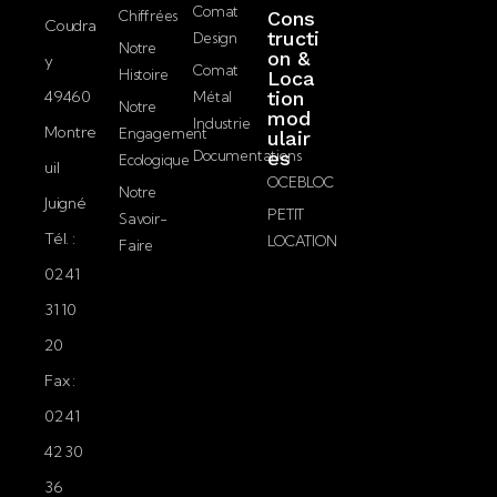
D
J’accepte la
Comat
Chiffrées
Cons
a
Coudra
politique de
tructi
Design
i
Notre
on &
confidentialité.
y
l
Comat
Histoire
Loca
49460
tion
Métal
Notre
mod
Envoyer
Industrie
Montre
Engagement
ulair
Documentations
es
Ecologique
uil
OCEBLOC
Notre
Juigné
PETIT
Savoir-
Tél. :
LOCATION
Faire
02 41
31 10
20
Fax :
02 41
42 30
36