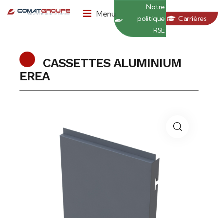
Panneau de gestion des cookies
Notre
Menu
politique
Carrières
RSE
CASSETTES ALUMINIUM
EREA