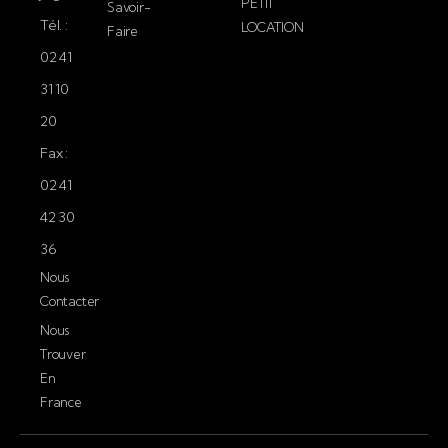
PETIT
Savoir-
Tél. :
LOCATION
Faire
02 41
31 10
20
Fax :
02 41
42 30
36
Nous
Contacter
Nous
Trouver
En
France