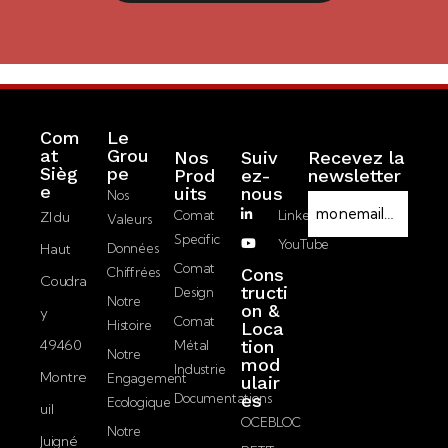
Com
Le
at
Grou
Nos
Suiv
Recevez la
Sièg
pe
Prod
ez-
newsletter
R
e
Uits
nous
Nos
E
G
Comat
LinkedIn
ZI du
Valeurs
-
P
Specific
YouTube
Haut
Données
m
D
J’accepte la
Comat
Chiffrées
Cons
a
Coudra
politique de
tructi
Design
i
Notre
on &
confidentialité.
y
l
Comat
Histoire
Loca
49460
tion
Métal
Notre
mod
Envoyer
Industrie
Montre
Engagement
ulair
Documentations
es
Ecologique
uil
OCEBLOC
Notre
Juigné