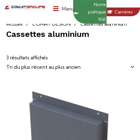
Panneau de gestion des cookies
Notre
Menu
politique
Carrières
RSE
Accueil
COMAT DESIGN
Cassettes aluminium
Cassettes aluminium
3 résultats affichés