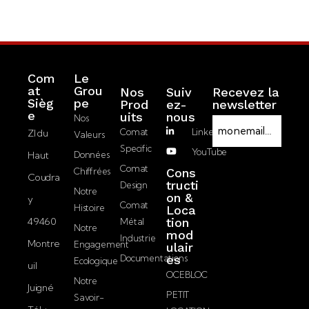
Com
Le
at
Grou
Nos
Suiv
Recevez la
Sièg
pe
Prod
ez-
newsletter
R
e
Uits
nous
Nos
E
G
Comat
LinkedIn
ZI du
Valeurs
-
P
Specific
YouTube
Haut
Données
m
D
J’accepte la
Comat
Chiffrées
Cons
a
Coudra
politique de
tructi
Design
i
Notre
on &
confidentialité.
y
l
Comat
Histoire
Loca
49460
tion
Métal
Notre
mod
Envoyer
Industrie
Montre
Engagement
ulair
Documentations
es
Ecologique
uil
OCEBLOC
Notre
Juigné
PETIT
Savoir-