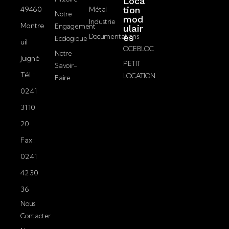
Loca
49460
tion
Métal
Notre
mod
Industrie
Montre
Engagement
ulair
Documentations
es
Ecologique
uil
OCEBLOC
Notre
Juigné
PETIT
Savoir-
Tél. :
LOCATION
Faire
02 41
31 10
20
Fax :
02 41
42 30
36
Nous
Contacter