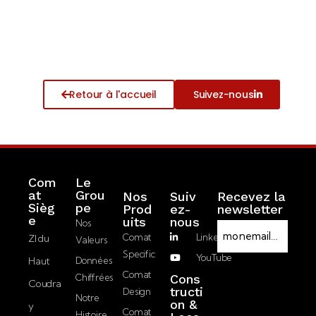
Retour à l'accueil
Suivez-nous
Com
Le
at
Grou
Nos
Suiv
Recevez la
Sièg
pe
Prod
ez-
newsletter
RGPD
e
Uits
nous
Nos
E-
Comat
LinkedIn
ZI du
Valeurs
mail
Specific
YouTube
Haut
Données
J’accepte la
Comat
Chiffrées
Cons
Coudra
politique de
tructi
Design
Notre
on &
confidentialité.
y
Comat
Histoire