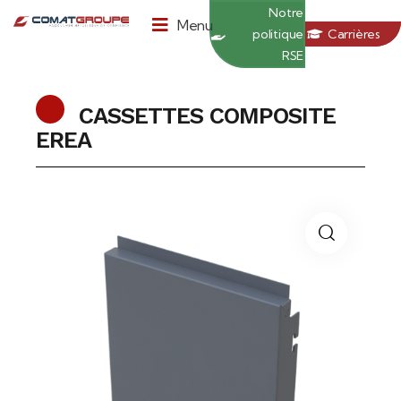
Panneau de gestion des cookies
Notre
Menu
politique
Carrières
RSE
CASSETTES COMPOSITE
EREA