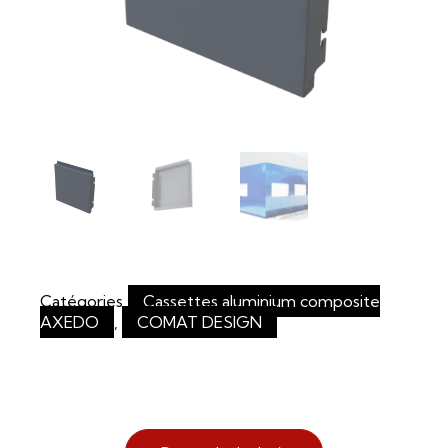
Catégories
Cassettes aluminium composite
AXEDO
,
COMAT DESIGN