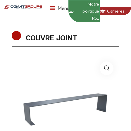
Panneau de gestion des cookies
Notre
Menu
politique
Carrières
RSE
COUVRE JOINT