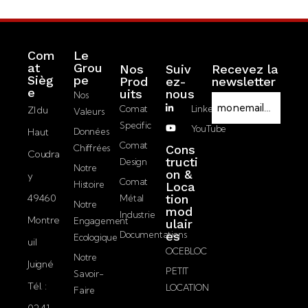
Com
Le
at
Grou
Nos
Suiv
Recevez la
Sièg
pe
Prod
ez-
newsletter
R
e
Uits
nous
Nos
E
G
Comat
LinkedIn
ZI du
Valeurs
-
P
Specific
YouTube
Haut
Données
m
D
J’accepte la
Comat
Chiffrées
Cons
a
Coudra
politique de
tructi
Design
i
Notre
on &
confidentialité.
y
l
Comat
Histoire
Loca
49460
tion
Métal
Notre
mod
Envoyer
Industrie
Montre
Engagement
ulair
Documentations
es
Ecologique
uil
OCEBLOC
Notre
Juigné
PETIT
Savoir-
Tél. :
LOCATION
Faire
02 41