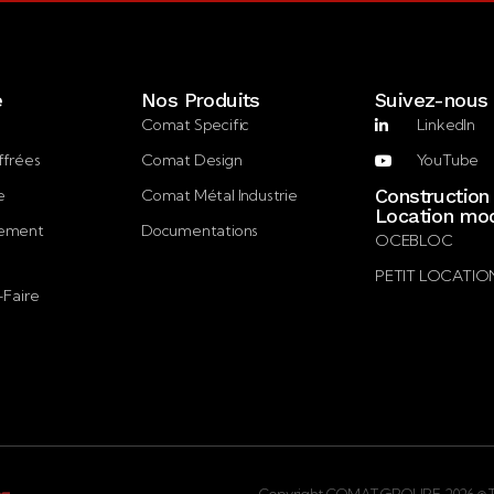
e
Nos Produits
Suivez-nous
Comat Specific
LinkedIn
ffrées
Comat Design
YouTube
Construction
e
Comat Métal Industrie
Location mod
gement
Documentations
OCEBLOC
PETIT LOCATIO
-Faire