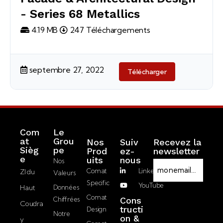
- Series 68 Metallics
4.19 MB
247 Téléchargements
septembre 27, 2022
Télécharger
Com
Le
at
Grou
Nos
Suiv
Recevez la
Sièg
pe
Prod
ez-
newsletter
R
e
Uits
nous
Nos
E
G
Comat
LinkedIn
ZI du
Valeurs
-
P
Specific
YouTube
Haut
Données
m
D
J’accepte la
Comat
Chiffrées
Cons
a
Coudra
politique de
tructi
Design
i
Notre
on &
confidentialité.
y