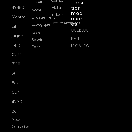
l
Comat
Histoire
Loca
49460
tion
Métal
Notre
mod
Envoyer
Industrie
Montre
Engagement
ulair
Documentations
es
Ecologique
uil
OCEBLOC
Notre
Juigné
PETIT
Savoir-
Tél. :
LOCATION
Faire
02 41
31 10
20
Fax :
02 41
42 30
36
Nous
Contacter