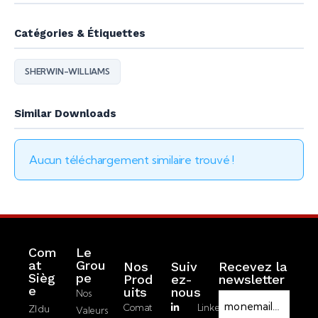
Catégories & Étiquettes
SHERWIN-WILLIAMS
Similar Downloads
Aucun téléchargement similaire trouvé !
Com
Le
at
Grou
Nos
Suiv
Recevez la
Sièg
pe
Prod
ez-
newsletter
R
e
Uits
nous
Nos
E
G
Comat
LinkedIn
ZI du
Valeurs
-