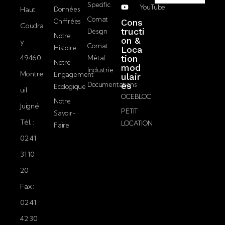
P
Specific
YouTube
Haut
Données
m
D
J’accepte la
Comat
Chiffrées
Cons
a
Coudra
politique de
tructi
Design
i
Notre
on &
confidentialité.
y
l
Comat
Histoire
Loca
49460
tion
Métal
Notre
mod
Envoyer
Industrie
Montre
Engagement
ulair
Documentations
es
Ecologique
uil
OCEBLOC
Notre
Juigné
PETIT
Savoir-
Tél. :
LOCATION
Faire
02 41
31 10
20
Fax :
02 41
42 30