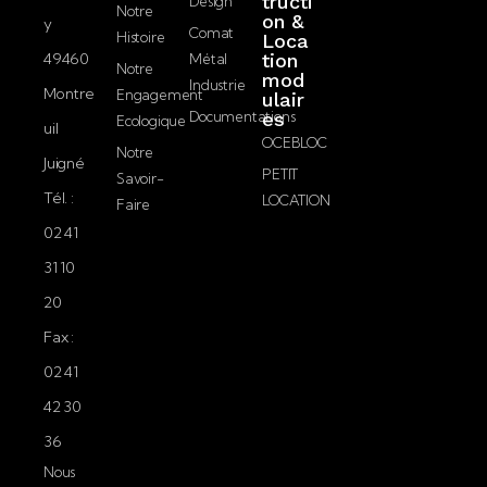
tructi
Design
i
Notre
on &
confidentialité.
y
l
Comat
Histoire
Loca
49460
tion
Métal
Notre
mod
Envoyer
Industrie
Montre
Engagement
ulair
Documentations
es
Ecologique
uil
OCEBLOC
Notre
Juigné
PETIT
Savoir-
Tél. :
LOCATION
Faire
02 41
31 10
20
Fax :
02 41
42 30
36
Nous