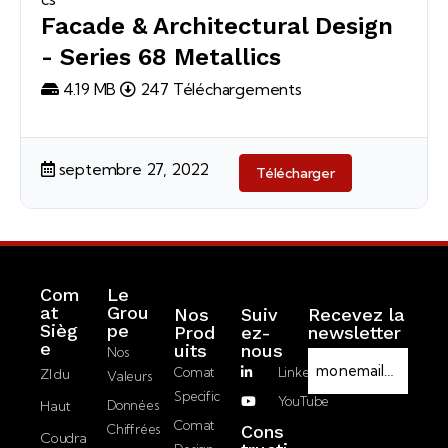
Facade & Architectural Design
- Series 68 Metallics
4.19 MB
247 Téléchargements
septembre 27, 2022
Télécharger
Com
Le
at
Grou
Nos
Suiv
Recevez la
Sièg
pe
Prod
ez-
newsletter
R
e
Uits
nous
Nos
E
G
Comat
LinkedIn
ZI du
Valeurs
-
P
Specific
YouTube
Haut
Données
m
D
J’accepte la
Comat
Chiffrées
Cons
a
Coudra
politique de