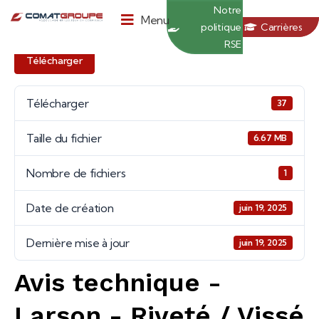
Panneau de gestion des cookies
Notre
Menu
politique
Carrières
RSE
Télécharger
Télécharger
37
Taille du fichier
6.67 MB
Nombre de fichiers
1
Date de création
juin 19, 2025
Dernière mise à jour
juin 19, 2025
Avis technique -
Larson - Riveté / Vissé