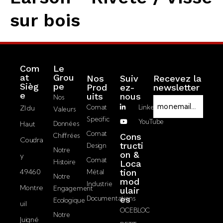
sur bois
Com
Le
at
Grou
Nos
Suiv
Recevez la
Sièg
pe
Prod
ez-
newsletter
R
e
Uits
nous
Nos
E
G
Comat
LinkedIn
ZI du
Valeurs
-
P
Specific
YouTube
Haut
Données
m
D
J’accepte la
Comat
Chiffrées
Cons
a
Coudra
politique de
tructi
Design
i
Notre
on &
confidentialité.
y
l
Comat
Histoire
Loca
49460
tion
Métal
Notre
mod
Envoyer
Industrie
Montre
Engagement
ulair
Documentations
es
Ecologique
uil
OCEBLOC
Notre
Juigné