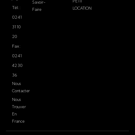
PETIT
Savoir-
Tél. :
LOCATION
Faire
02 41
31 10
20
Fax :
02 41
42 30
36
Nous
Contacter
Nous
Trouver
En
France