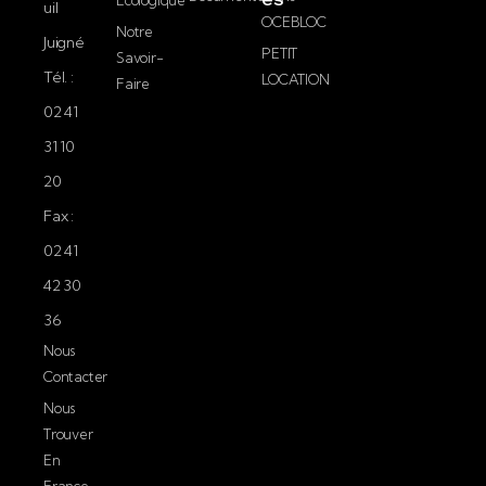
Ecologique
uil
OCEBLOC
Notre
Juigné
PETIT
Savoir-
Tél. :
LOCATION
Faire
02 41
31 10
20
Fax :
02 41
42 30
36
Nous
Contacter
Nous
Trouver
En