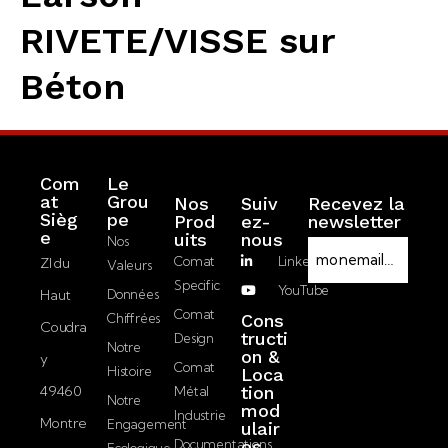
RIVETE/VISSE sur
Béton
Com
Le
at
Grou
Nos
Suiv
Recevez la
Sièg
pe
Prod
ez-
newsletter
R
e
Uits
nous
Nos
E
G
Comat
LinkedIn
ZI du
Valeurs
-
P
Specific
YouTube
Haut
Données
m
D
J’accepte la
Comat
Chiffrées
Cons
a
Coudra
politique de
tructi
Design
i
Notre
on &
confidentialité.
y
l
Comat
Histoire
Loca
49460
tion
Métal
Notre
mod
Envoyer
Industrie
Montre
Engagement
ulair
Documentations
es