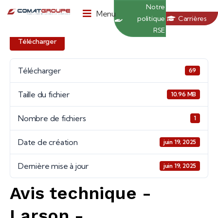
Panneau de gestion des cookies
Notre
Menu
politique
Carrières
RSE
Télécharger
Télécharger
69
Taille du fichier
10.96 MB
Nombre de fichiers
1
Date de création
juin 19, 2025
Dernière mise à jour
juin 19, 2025
Avis technique -
Larson -