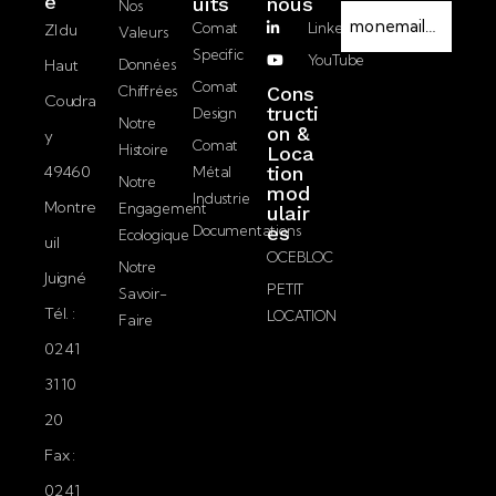
e
Uits
nous
Nos
E-
Comat
LinkedIn
ZI du
Valeurs
mail
Specific
YouTube
Haut
Données
J’accepte la
Comat
Chiffrées
Cons
Coudra
politique de
tructi
Design
Notre
on &
confidentialité.
y
Comat
Histoire
Loca
49460
tion
Métal
Notre
mod
Industrie
Montre
Engagement
ulair
Documentations
es
Ecologique
uil
OCEBLOC
Notre
Juigné
PETIT
Savoir-
Tél. :
LOCATION
Faire
02 41
31 10
20
Fax :
02 41