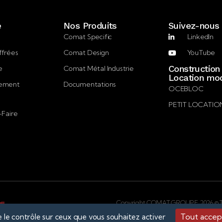
e
Nos Produits
Suivez-nous
Comat Specific
LinkedIn
ffrées
Comat Design
YouTube
Construction
e
Comat Métal Industrie
Location mod
gement
Documentations
OCEBLOC
PETIT LOCATIO
-Faire
Copyright COMAT GROUPE 2026 © Tou
Tout accep
e le contrôle sur ceux que vous souhaitez activer