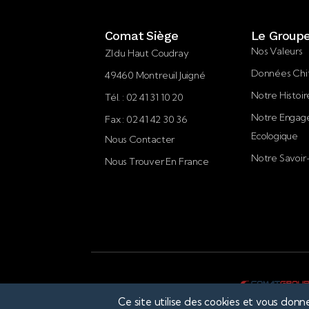
Comat Siège
Le Group
Nos Valeurs
ZI du Haut Coudray
Données Chi
49460 Montreuil Juigné
Notre Histoir
Tél. : 02 41 31 10 20
Notre Enga
Fax : 02 41 42 30 36
Ecologique
Nous Contacter
Notre Savoir
Nous Trouver En France
Ce site utilise des cookies et vous donn