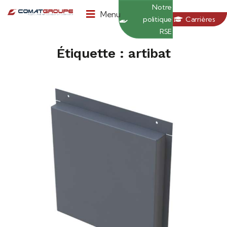
Panneau de gestion des cookies
Notre
Menu
politique
Carrières
RSE
Étiquette : artibat