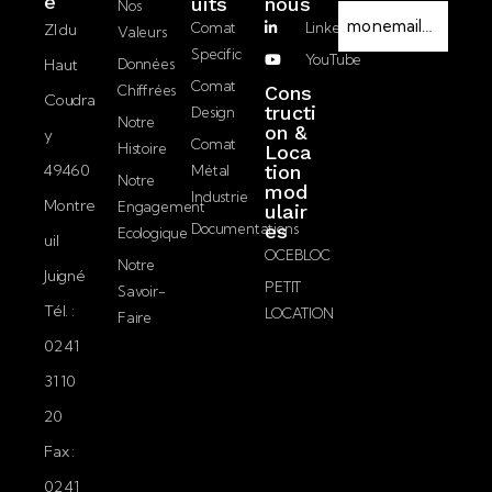
e
Uits
nous
Nos
E-
Comat
LinkedIn
ZI du
Valeurs
mail
Specific
YouTube
Haut
Données
J’accepte la
Comat
Chiffrées
Cons
Coudra
politique de
tructi
Design
Notre
on &
confidentialité.
y
Comat
Histoire
Loca
49460
tion
Métal
Notre
mod
Industrie
Montre
Engagement
ulair
Documentations
es
Ecologique
uil
OCEBLOC
Notre
Juigné
PETIT
Savoir-
Tél. :
LOCATION
Faire
02 41
31 10
20
Fax :
02 41