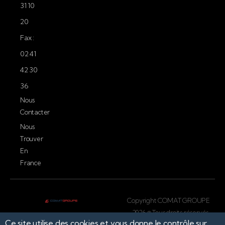
31 10
20
Fax :
02 41
42 30
36
Nous
Contacter
Nous
Trouver
En
France
Copyright COMAT GROUPE
2026 © Tous droits réservés.
Ce site utilise des cookies et vous donne le contrôle sur
Conception par