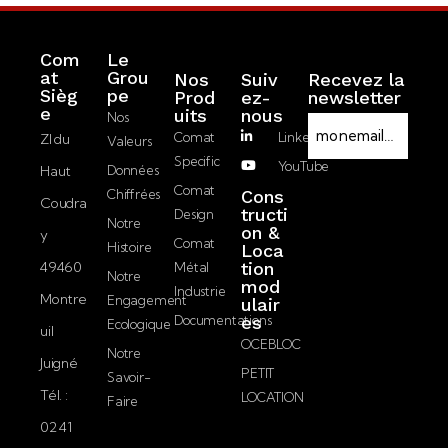
Com
Le
at
Grou
Nos
Suiv
Recevez la
Sièg
pe
Prod
ez-
newsletter
RGPD
e
Uits
nous
Nos
E-
Comat
LinkedIn
ZI du
Valeurs
mail
Specific
YouTube
Haut
Données
J’accepte la
Comat
Chiffrées
Cons
Coudra
politique de
tructi
Design
Notre
on &
confidentialité.
y
Comat
Histoire
Loca
49460
tion
Métal
Notre
mod
Industrie
Montre
Engagement
ulair
Documentations
es
Ecologique
uil
OCEBLOC
Notre
Juigné
PETIT
Savoir-
Tél. :
LOCATION
Faire
02 41