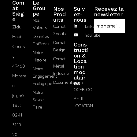
Com
Le
at
Grou
Nos
Suiv
Recevez la
Sièg
pe
Prod
ez-
newsletter
RGPD
e
Uits
nous
Nos
E-
Comat
LinkedIn
ZI du
Valeurs
mail
Specific
YouTube
Haut
Données
J’accepte la
Comat
Chiffrées
Cons
Coudra
politique de
tructi
Design
Notre
on &
confidentialité.
y
Comat
Histoire
Loca
49460
tion
Métal
Notre
mod
Industrie
Montre
Engagement
ulair
Documentations
es
Ecologique
uil
OCEBLOC
Notre
Juigné
PETIT
Savoir-
Tél. :
LOCATION
Faire
02 41
31 10
20