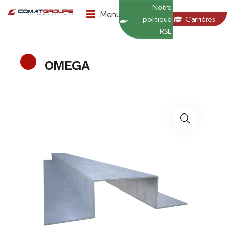
Panneau de gestion des cookies
Notre
Menu
politique
Carrières
RSE
OMEGA