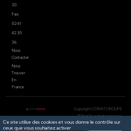
20
Fax :
02 41
42 30
36
Nous
Contacter
Nous
Trouver
En
France
Copyright COMAT GROUPE
2026 © Tous droits réservés.
Ce site utilise des cookies et vous donne le contrôle sur
Conception par
ceux que vous souhaitez activer