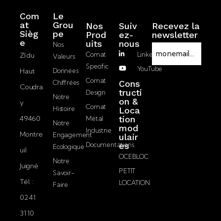
Com
Le
at
Grou
Nos
Suiv
Recevez la
Sièg
pe
Prod
ez-
newsletter
R
e
Uits
nous
Nos
E
G
Comat
LinkedIn
ZI du
Valeurs
-
P
Specific
YouTube
Haut
Données
m
D
J’accepte la
Comat
Chiffrées
Cons
a
Coudra
politique de
tructi
Design
i
Notre
on &
confidentialité.
y
l
Comat
Histoire
Loca
49460
tion
Métal
Notre
mod
Envoyer
Industrie
Montre
Engagement
ulair
Documentations
es
Ecologique
uil
OCEBLOC
Notre
Juigné
PETIT
Savoir-
Tél. :
LOCATION
Faire
02 41
31 10