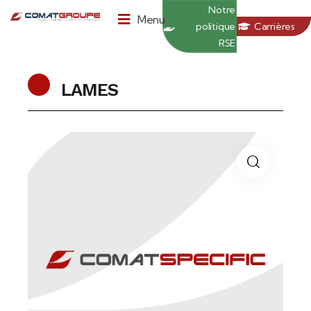
Panneau de gestion des cookies
Notre
Menu
politique
Carrières
RSE
LAMES