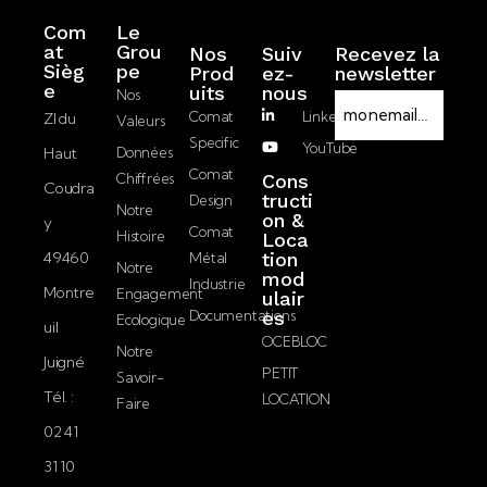
Com
Le
at
Grou
Nos
Suiv
Recevez la
Sièg
pe
Prod
ez-
newsletter
RGPD
e
Uits
nous
Nos
E-
Comat
LinkedIn
ZI du
Valeurs
mail
Specific
YouTube
Haut
Données
J’accepte la
Comat
Chiffrées
Cons
Coudra
politique de
tructi
Design
Notre
on &
confidentialité.
y
Comat
Histoire
Loca
49460
tion
Métal
Notre
mod
Industrie
Montre
Engagement
ulair
Documentations
es
Ecologique
uil
OCEBLOC
Notre
Juigné
PETIT
Savoir-
Tél. :
LOCATION
Faire
02 41
31 10