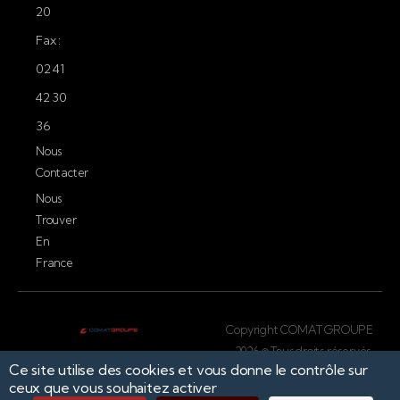
20
Fax :
02 41
42 30
36
Nous
Contacter
Nous
Trouver
En
France
Copyright COMAT GROUPE
2026 © Tous droits réservés.
Ce site utilise des cookies et vous donne le contrôle sur
Conception par
ceux que vous souhaitez activer