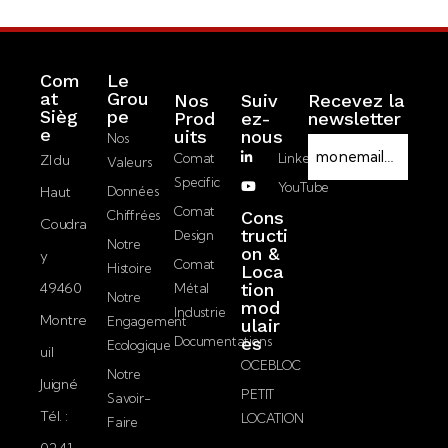
Com
Le
at
Grou
Nos
Suiv
Recevez la
Sièg
pe
Prod
ez-
newsletter
RGPD
e
Uits
nous
Nos
E-
Comat
LinkedIn
ZI du
Valeurs
mail
Specific
YouTube
Haut
Données
J’accepte la
Comat
Chiffrées
Cons
Coudra
politique de
tructi
Design
Notre
on &
confidentialité.
y
Comat
Histoire
Loca
49460
tion
Métal
Notre
mod
Industrie
Montre
Engagement
ulair
Documentations
es
Ecologique
uil
OCEBLOC
Notre
Juigné
PETIT
Savoir-
Tél. :
LOCATION
Faire
02 41