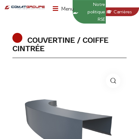
Panneau de gestion des cookies
Notre
Menu
politique
Carrières
RSE
COUVERTINE / COIFFE
CINTRÉE