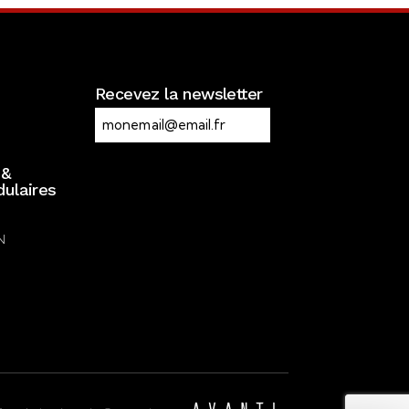
Recevez la newsletter
RGPD
E-
mail
J’accepte la politique de
 &
ulaires
confidentialité.
N