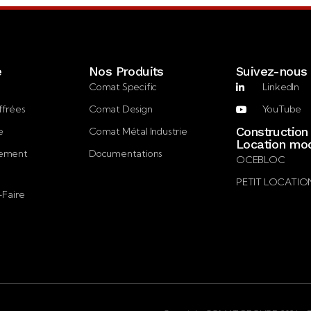
e
Nos Produits
Suivez-nous
Comat Specific
LinkedIn
ffrées
Comat Design
YouTube
Construction
e
Comat Métal Industrie
Location mod
gement
Documentations
OCEBLOC
PETIT LOCATIO
-Faire