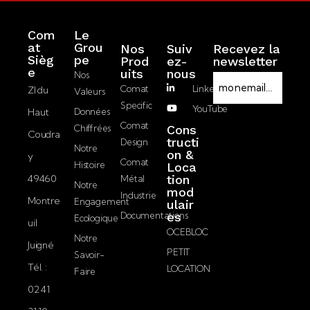
Com
Le
at
Grou
Nos
Suiv
Recevez la
Sièg
pe
Prod
ez-
newsletter
R
e
Uits
nous
Nos
E
G
Comat
LinkedIn
ZI du
Valeurs
-
P
Specific
YouTube
Haut
Données
m
D
J’accepte la
Comat
Chiffrées
Cons
a
Coudra
politique de
tructi
Design
i
Notre
on &
confidentialité.
y
l
Comat
Histoire
Loca
49460
tion
Métal
Notre
mod
Envoyer
Industrie
Montre
Engagement
ulair
Documentations
es
Ecologique
uil
OCEBLOC
Notre
Juigné
PETIT
Savoir-
Tél. :
LOCATION
Faire
02 41