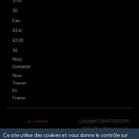
31 10
20
Fax :
02 41
42 30
36
Nous
Contacter
Nous
Trouver
En
France
Copyright COMAT GROUPE
2026 © Tous droits réservés.
Ce site utilise des cookies et vous donne le contrôle sur
Conception par