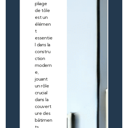
pliage
de tôle
est un
élémen
t
essentie
l dans la
constru
ction
modern
e,
jouant
un rôle
crucial
dans la
couvert
ure des
bâtimen
ts.