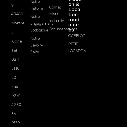
i
Notre
on &
confidentialité.
y
l
Comat
Histoire
Loca
49460
tion
Métal
Notre
mod
Envoyer
Industrie
Montre
Engagement
ulair
Documentations
es
Ecologique
uil
OCEBLOC
Notre
Juigné
PETIT
Savoir-
Tél. :
LOCATION
Faire
02 41
31 10
20
Fax :
02 41
42 30
36
Nous