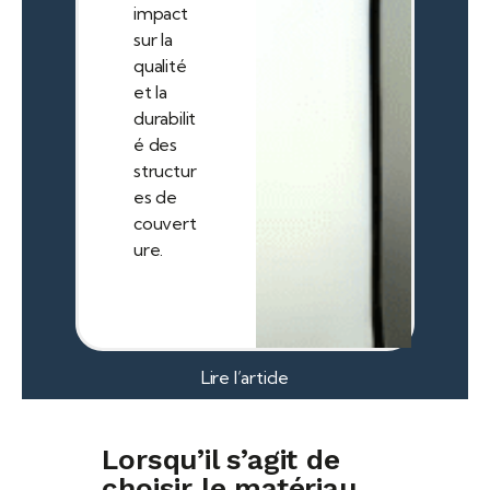
impact
sur la
qualité
et la
durabilit
é des
structur
es de
couvert
ure.
Lire l’article
Lorsqu’il s’agit de
choisir le matériau