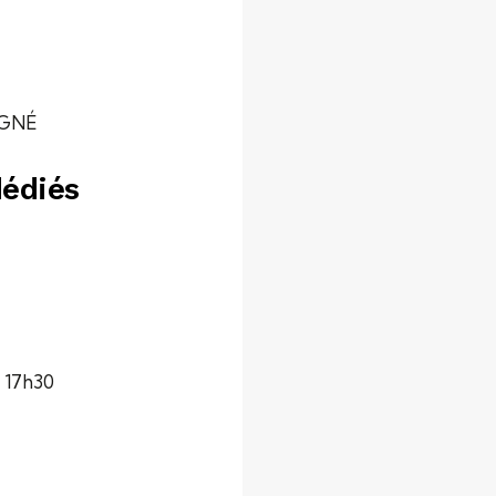
IGNÉ
dédiés
à 17h30