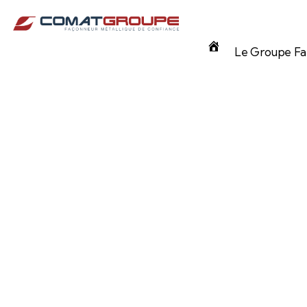
Panneau de gestion des cookies
Accueil
Le Groupe Fam
NOTRE ÉQUIPE
Commercia
ux COMAT
Notre éq
attend p