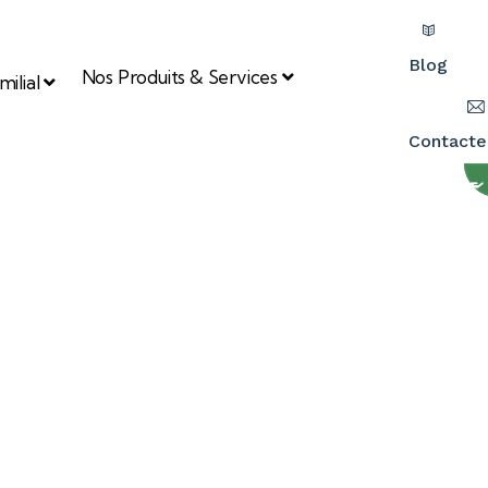
Blog
Nos Produits & Services
ilial
Contacte
uipe situé à côté d’Angers, vous
Demand
our développer vos projets.