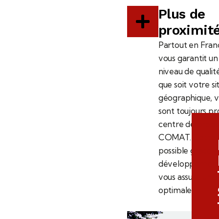
Plus de
proximit
Partout en Fra
vous garantit 
niveau de qualit
que soit votre si
géographique, v
sont toujours pr
centre de produ
COMAT. Cette p
possible grâce à
développement 
vous assure une 
optimale.​