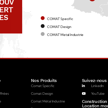
OUV
ERT
ES
COMAT Specific
COMAT Design
COMAT Metal Industrie
e
Nos Produits
Suivez-nous
Comat Specific
LinkedIn
ffrées
Comat Design
YouTube
Construction
e
Comat Métal Industrie
Location mod