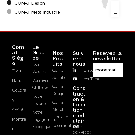
COMAT Design
COMAT Metal Industrie
Com
Le
at
Grou
Nos
Suiv
Recevez la
Sièg
pe
Prod
ez-
newsletter
R
e
Uits
nous
Nos
E
G
Comat
LinkedIn
ZI du
Valeurs
-
P
Specific
YouTube
Haut
Données
m
D
J’accepte la
Comat
Chiffrées
Cons
a
Coudra
politique de
tructi
Design
i
Notre
on &
confidentialité.
y
l
Comat
Histoire
Loca
49460
tion
Métal
Notre
mod
Envoyer
Industrie
Montre
Engagement
ulair
Documentations
es
Ecologique
uil
OCEBLOC