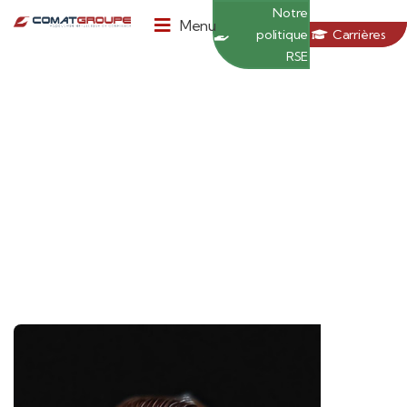
Panneau de gestion des cookies
Notre
Menu
politique
Carrières
RSE
NOTRE ÉQUIPE
Commerciaux Île de France
Est
Notre équipe situé à Pontault-Combault, à côté de
Paris, vous attend pour développer vos projets.
Demander un devis