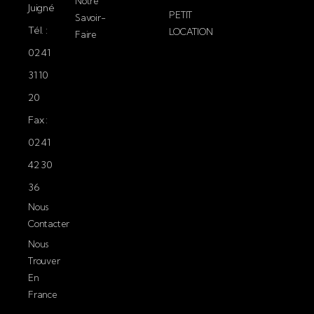
Notre
Juigné
PETIT
Savoir-
Tél. :
LOCATION
Faire
02 41
31 10
20
Fax :
02 41
42 30
36
Nous
Contacter
Nous
Trouver
En
France