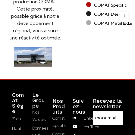
production COMAT.
COMAT Specific
Cette proximité,
COMAT Design
possible grâce à notre
développement
COMAT Metal Indust
régional, vous assure
une réactivité optimale.​
Com
Le
at
Grou
Nos
Suiv
Recevez la
Sièg
pe
Prod
ez-
newsletter
R
e
Uits
nous
Nos
E
G
Comat
LinkedIn
ZI du
Valeurs
-
P
Specific
YouTube
Haut
Données
m
D
J’accepte la
Comat