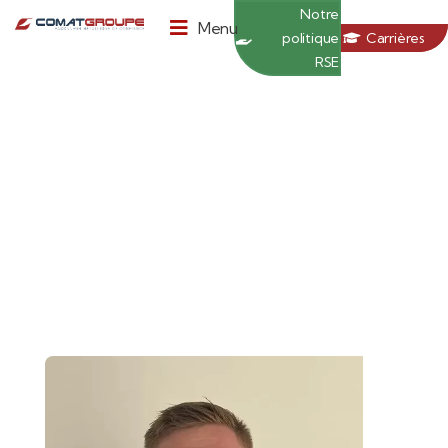
Panneau de gestion des cookies
Notre
Menu
politique
Carrières
RSE
NOTRE
Notre équipe
ÉQUIPE
située à côté
Demander
Comme
un devis
de Tours,
rciaux
vous attend
pour
Centre
développer
vos projets.