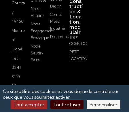
Chiffrées
Cons
a
Coudra
politique de
tructi
Design
i
Notre
on &
confidentialité.
y
l
Comat
Histoire
Loca
49460
tion
Métal
Notre
mod
Envoyer
Industrie
Montre
Engagement
ulair
Documentations
es
Ecologique
uil
OCEBLOC
Notre
Juigné
PETIT
Savoir-
Tél. :
LOCATION
Faire
02 41
31 10
20
Ce site utilise des cookies et vous donne le contrôle sur
Fax :
ceux que vous souhaitez activer
02 41
Tout accepter
Tout refuser
Personnaliser
42 30
36