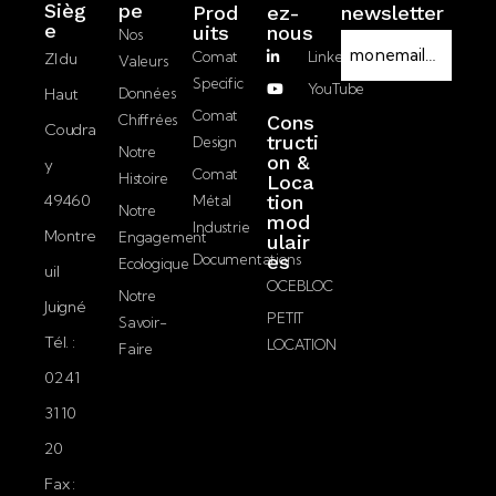
Sièg
pe
Prod
ez-
newsletter
RGPD
e
Uits
nous
Nos
E-
Comat
LinkedIn
ZI du
Valeurs
mail
Specific
YouTube
Haut
Données
J’accepte la
Comat
Chiffrées
Cons
Coudra
politique de
tructi
Design
Notre
on &
confidentialité.
y
Comat
Histoire
Loca
49460
tion
Métal
Notre
mod
Industrie
Montre
Engagement
ulair
Documentations
es
Ecologique
uil
OCEBLOC
Notre
Juigné
PETIT
Savoir-
Tél. :
LOCATION
Faire
02 41
31 10
20
Fax :