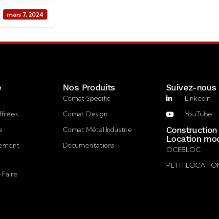
mars 7, 2024
e
Nos Produits
Suivez-nous
Comat Specific
LinkedIn
ffrées
Comat Design
YouTube
Construction
e
Comat Métal Industrie
Location mod
gement
Documentations
OCEBLOC
PETIT LOCATIO
-Faire