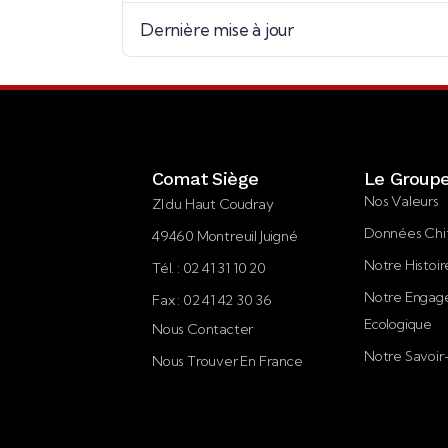
Dernière mise à jour
Comat Siège
Le Group
Nos Valeurs
ZI du Haut Coudray
Données Chi
49460 Montreuil Juigné
Notre Histoir
Tél. : 02 41 31 10 20
Notre Enga
Fax : 02 41 42 30 36
Ecologique
Nous Contacter
Notre Savoir
Nous Trouver En France