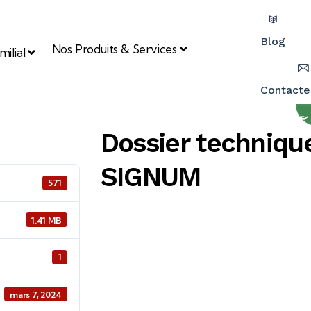
Blog
Nos Produits & Services
ilial
Contacte
Dossier techniqu
SIGNUM
571
1.41 MB
1
mars 7, 2024