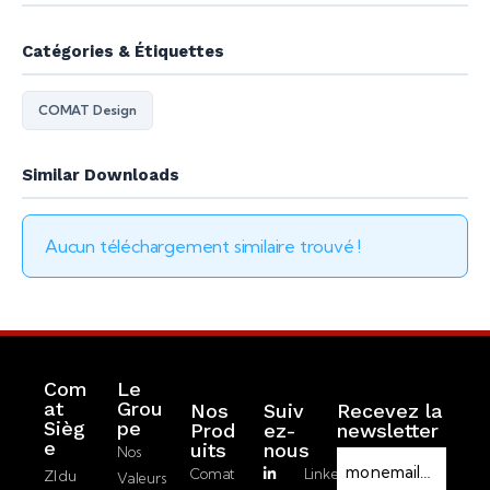
Catégories & Étiquettes
COMAT Design
Similar Downloads
Aucun téléchargement similaire trouvé !
Com
Le
at
Grou
Nos
Suiv
Recevez la
Sièg
pe
Prod
ez-
newsletter
R
e
Uits
nous
Nos
E
G
Comat
LinkedIn
ZI du
Valeurs
-