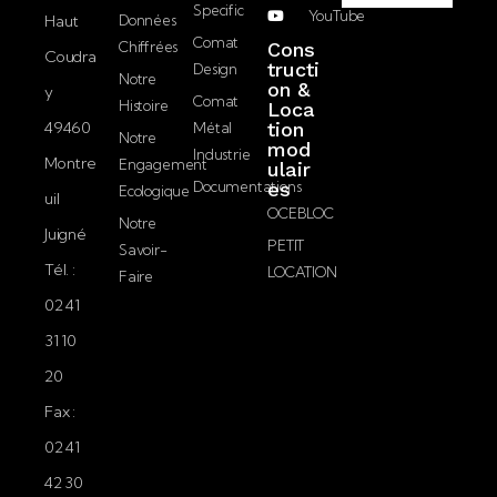
P
Specific
YouTube
Haut
Données
m
D
J’accepte la
Comat
Chiffrées
Cons
a
Coudra
politique de
tructi
Design
i
Notre
on &
confidentialité.
y
l
Comat
Histoire
Loca
49460
tion
Métal
Notre
mod
Envoyer
Industrie
Montre
Engagement
ulair
Documentations
es
Ecologique
uil
OCEBLOC
Notre
Juigné
PETIT
Savoir-
Tél. :
LOCATION
Faire
02 41
31 10
20
Fax :
02 41
42 30