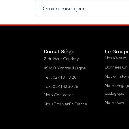
Dernière mise à jour
Comat Siège
Le Group
Nos Valeurs
ZI du Haut Coudray
Données Chi
49460 Montreuil Juigné
Notre Histoir
Tél. : 02 41 31 10 20
Notre Enga
Fax : 02 41 42 30 36
Ecologique
Nous Contacter
Notre Savoir
Nous Trouver En France