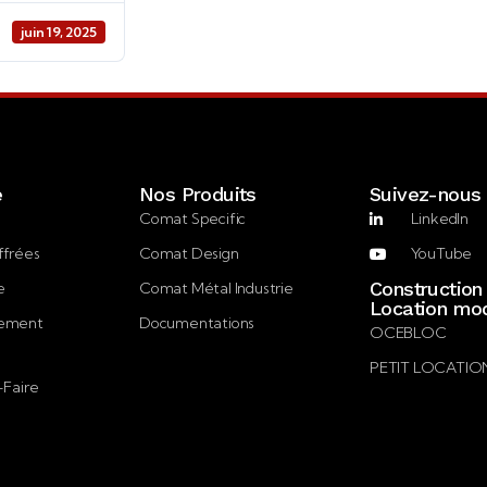
juin 19, 2025
e
Nos Produits
Suivez-nous
Comat Specific
LinkedIn
ffrées
Comat Design
YouTube
Construction
e
Comat Métal Industrie
Location mod
gement
Documentations
OCEBLOC
PETIT LOCATIO
-Faire