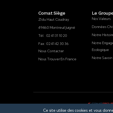
Comat Siège
Le Group
Nos Valeurs
ZI du Haut Coudray
Données Chi
49460 Montreuil Juigné
Notre Histoir
Tél. : 02 41 31 10 20
Notre Enga
Fax : 02 41 42 30 36
Ecologique
Nous Contacter
Notre Savoir
Nous Trouver En France
Ce site utilise des cookies et vous donn