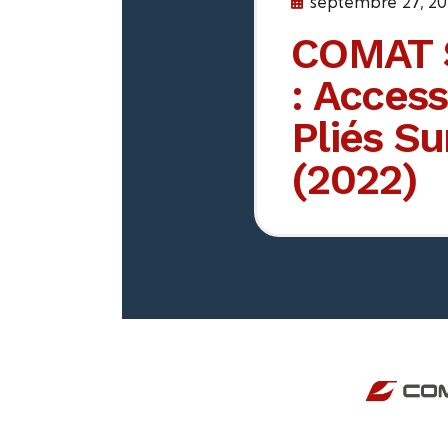
septembre 27, 2
COMAT 
: Access
Pliés S
(2022)