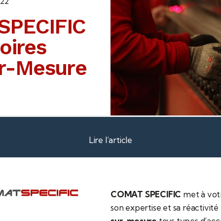
022
SPECIFIC
oires
ur-Mesure
Lire l’article
COMAT SPECIFIC
met à votr
son expertise et sa réactivité 
sur-mesure
tous types d’acc