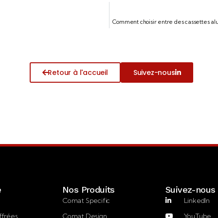
Comment choisir entre des cassettes al
Retour à l'accueil
Suivez-nous
e
Nos Produits
Suivez-nous
Comat Specific
LinkedIn
ffrées
Comat Design
YouTube