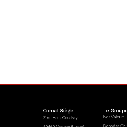
Comat Siège
Le Group
Nos Valeurs
ZI du Haut Coudray
Données Chi
49460 Montreuil Juigné