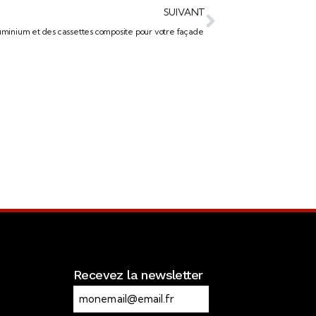
SUIVANT
uminium et des cassettes composite pour votre façade
Recevez la newsletter
R
E
G
-