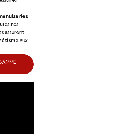
menuiseries
outes nos
res assurent
hétisme
aux
 GAMME