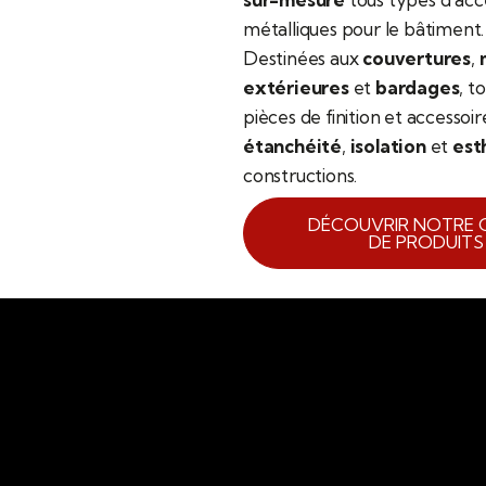
métalliques pour le bâtiment.
Destinées aux
couvertures
,
extérieures
et
bardages
, t
pièces de finition et accessoi
étanchéité
,
isolation
et
est
constructions.
DÉCOUVRIR NOTRE
DE PRODUITS