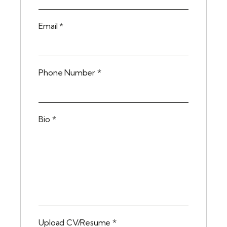
Email
*
Phone Number
*
Bio
*
Upload CV/Resume
*