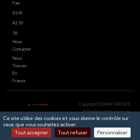
Fax :
02 41
42 30
36
Nous
Contacter
Nous
Trouver
En
France
Copyright COMAT GROUPE
2026 © Tous droits réservés.
Ce site utilise des cookies et vous donne le contrôle sur
Conception par
ceux que vous souhaitez activer
Tout accepter
Tout refuser
Personnaliser