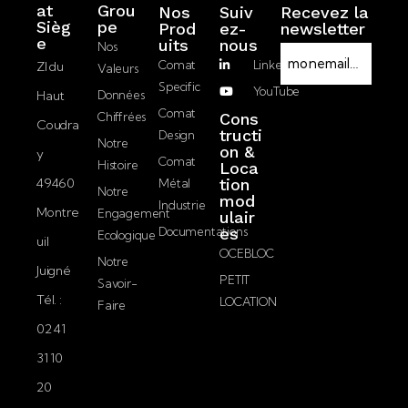
at
Grou
Nos
Suiv
Recevez la
Sièg
pe
Prod
ez-
newsletter
R
e
Uits
nous
Nos
E
G
Comat
LinkedIn
ZI du
Valeurs
-
P
Specific
YouTube
Haut
Données
m
D
J’accepte la
Comat
Chiffrées
Cons
a
Coudra
politique de
tructi
Design
i
Notre
on &
confidentialité.
y
l
Comat
Histoire
Loca
49460
tion
Métal
Notre
mod
Envoyer
Industrie
Montre
Engagement
ulair
Documentations
es
Ecologique
uil
OCEBLOC
Notre
Juigné
PETIT
Savoir-
Tél. :
LOCATION
Faire
02 41
31 10
20