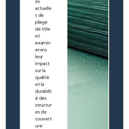
es
actuelle
s de
pliage
de tôle
et
examin
erons
leur
impact
sur la
qualité
et la
durabilit
é des
structur
es de
couvert
ure.