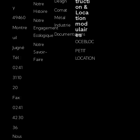
tructi
Design
i
Notre
on &
confidentialité.
y
l
Comat
Histoire
Loca
49460
tion
Métal
Notre
mod
Envoyer
Industrie
Montre
Engagement
ulair
Documentations
es
Ecologique
uil
OCEBLOC
Notre
Juigné
PETIT
Savoir-
Tél. :
LOCATION
Faire
02 41
31 10
20
Fax :
02 41
42 30
36
Nous