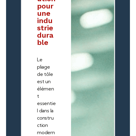
pour
une
indu
strie
dura
ble
Le
pliage
de tôle
est un
élémen
t
essentie
l dans la
constru
ction
modern